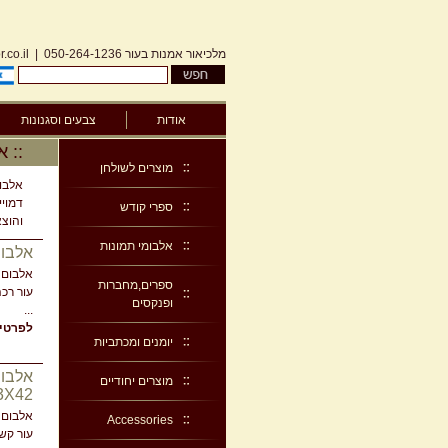
מלכיאור אמנות בעור
050-264-1236
|
.co.il
אודות
צבעים וסגנונות
:: 
מוצרים לשולחן
אלבומ
דמויי
ספרי קודש
והוצא
אלבומי תמונות
אלבום כ
אלבום 
ספרים,מחברות
עור רכ
ופנקסים
...
לפרטים
יומנים ומכתביות
אלבום
מוצרים יחודיים
33X42 ס
אלבום 
Accessories
עור קש