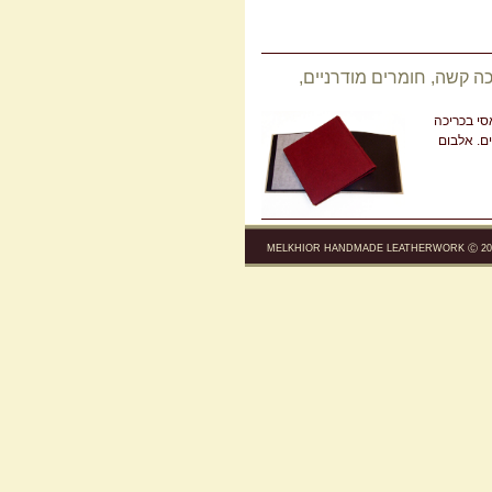
כה קשה, חומרים מודרניים,
סי בכריכה
ם. אלבום
MELKHIOR HANDMADE LEATHERWORK Ⓒ 200