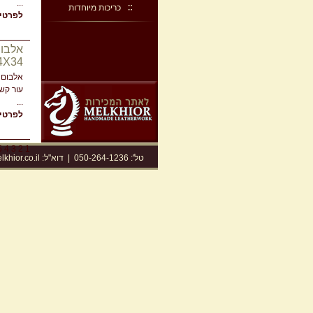
...
כריכות מיוחדות
לפרטים
אלבום
34X34 ס
אלבום 
עור קש
...
לפרטים
5
4
3
2
1
טל': 050-264-1236
|
דוא"ל:
khior.co.il