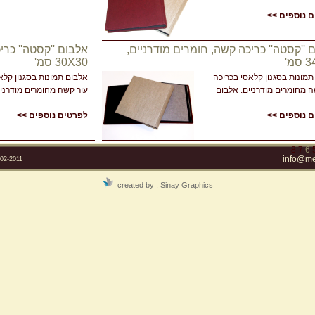
 נוספים >>
 ''קסטה'' כריכה קשה, חומרים מודרניים,
אלבום ''קסטה'' כרי
מ'
30X30 סמ'
תמונות בסגנון קלאסי בכריכה
אלבום תמונות בסגנון קלא
ה מחומרים מודרניים. אלבום
עור קשה מחומרים מודרניי
...
 נוספים >>
לפרטים נוספים >>
8
7
6
info@mel
2-2011
created by :
Sinay Graphics