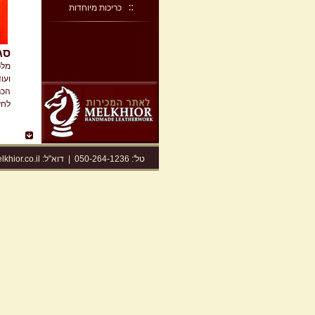
כריכות מיוחדות
סג
מלכ
ועו
הכר
לחץ
טל': 050-264-1236
|
דוא"ל:
khior.co.il