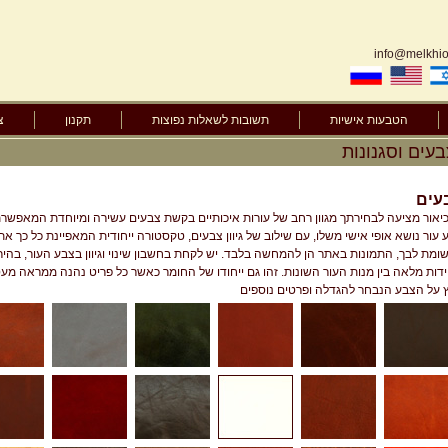
info@melkhior
הטבעות אישיות
תשובות לשאלות נפוצות
תקנון
צ
צבעים וסגנונות
עים
יאור מציעה לבחירתך מגוון רחב של עורות איכותיים בקשת צבעים עשירה ומיוחדת המאפשרת 
 עור נושא אופי אישי משלו, עם שילוב של גיוון צבעים, טקסטורה ייחודית המאפיינת כל כך את 
ומת לבך, התמונות באתר הן להמחשה בלבד. יש לקחת בחשבון שינוי וגיוון בצבע העור, בהיר,
דות מלאה בין מנות העור השונות. זהו גם ייחודו של החומר כאשר כל פריט נהנה ממראה מעט 
 על הצבע הנבחר להגדלה ופרטים נוספים