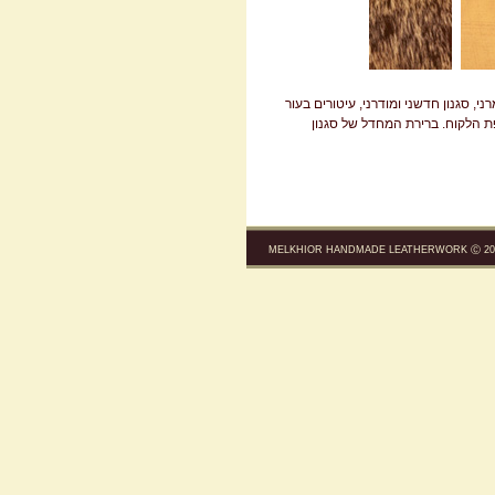
י, סגנון חדשני ומודרני, עיטורים בעור
פת הלקוח. ברירת המחדל של סגנון
MELKHIOR HANDMADE LEATHERWORK Ⓒ 200