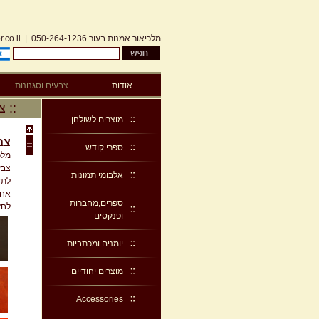
מלכיאור אמנות בעור
050-264-1236
|
.co.il
אודות
צבעים וסגנונות
:: 
מוצרים לשולחן
צב
ספרי קודש
מלכ
צבע
אלבומי תמונות
לתש
אחי
ספרים,מחברות
לחץ
ופנקסים
יומנים ומכתביות
מוצרים יחודיים
Accessories