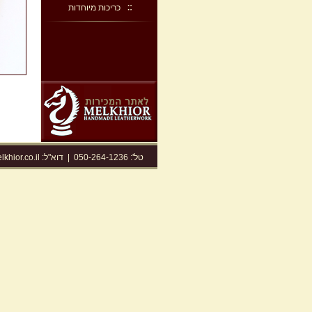
כריכות מיוחדות
טל': 050-264-1236
|
דוא"ל:
khior.co.il