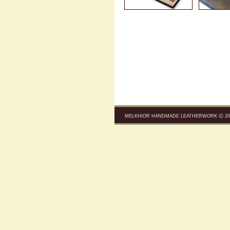
MELKHIOR HANDMADE LEATHERWORK Ⓒ 200