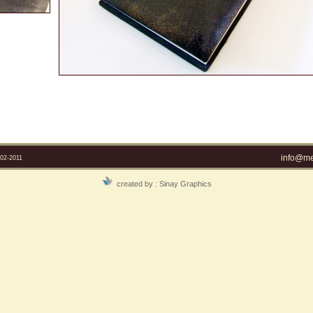
info@mel
2-2011
created by :
Sinay Graphics