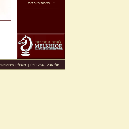
כריכות מיוחדות
טל': 050-264-1236
|
דוא"ל:
khior.co.il