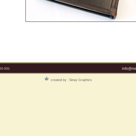
info@mel
2-2011
created by :
Sinay Graphics