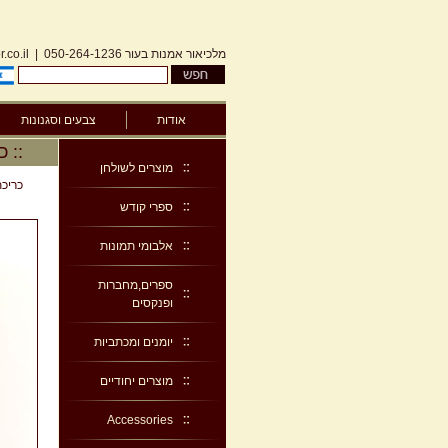
מלכיאור אמנות בעור
050-264-1236
|
.co.il
אודות
צבעים וסגנונות
:: כ
מוצרים לשולחן
כריכ
ספרי קודש
אלבומי תמונות
ספרים,מחברות
ופנקסים
יומנים ומכתביות
מוצרים יחודיים
Accessories