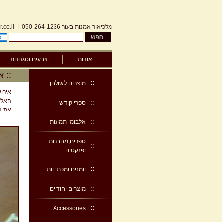
מלכיאור אמנות בעור
050-264-1236
|
.co.il
אודות
צבעים וסגנונות
:: א
מוצרים לשולחן
אירוע
האלבו
ספרי קודש
את הת
אלבומי תמונות
ספרים,מחברות
ופנקסים
יומנים ומכתביות
מוצרים יחודיים
Accessories