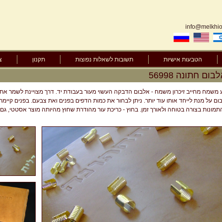
info@melkhior
הטבעות אישיות
תשובות לשאלות נפוצות
תקנון
צ
לבום חתונה 56998
 משמח מחייב זיכרון משמח - אלבום הדבקה העשוי מעור בעבודת יד. דרך מצויינת לשמר את ה
ם על מנת לייחד אותו עוד יותר. ניתן לבחור את כמות הדפים בפנים ואת צבעם. בפנים קיימ
מונות בצורה בטוחה ולאורך זמן. בחוץ - כריכת עור מהודרת שחוץ מהיותה מוצר אסטטי, גם