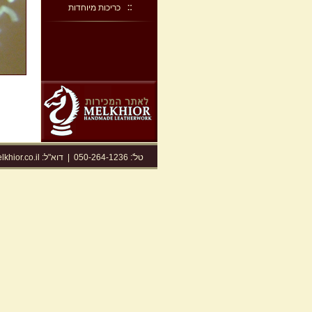
כריכות מיוחדות
טל': 050-264-1236
|
דוא"ל:
khior.co.il